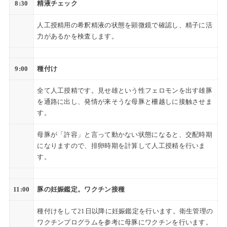
8:30
精液チェック
人工授精用の希釈精液の状態を顕微鏡で確認し、精子に活
力があるかを検査します。
9:00
種付け
全て人工授精です。見せ雄という性フェロモンを出す雄豚
を通路に出し、発情が来そうな母豚と柵越しに接触させま
す。
母豚が「許容」と言って動かない状態になると、交配時期
になりますので、排卵時期を計算して人工授精を行いま
す。
11:00
豚の妊娠鑑定。ワクチン接種
種付けをして21日以降に妊娠鑑定を行います。衛生管理の
ワクチンプログラムを参考に母豚にワクチンを行います。